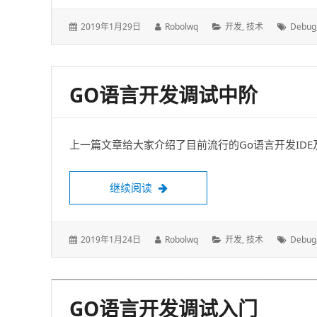
发
作
分
标
2019年1月29日
Robolwq
开发
,
技术
Debug
表
者：
类：
签：
于：
GO语言开发调试中阶
上一篇文章给大家介绍了目前流行的Go语言开发ID
Go语言开发调试中阶
继续阅读
发
作
分
标
2019年1月24日
Robolwq
开发
,
技术
Debug
表
者：
类：
签：
于：