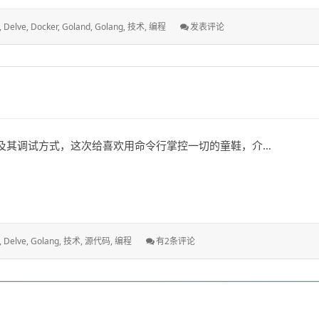
: Go
,
Delve
,
Docker
,
Goland
,
Golang
,
技术
,
编程
发表评论
语
言
开
发
调
试
高
阶
E及其调试方式，这次给喜欢用命令行掌控一切的童鞋，介…
Go
,
Delve
,
Golang
,
技术
,
源代码
,
编程
有2条评论
语
言
开
发
调