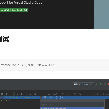
调试
: 使
,
Vscode
,
Wsl2
,
技术
,
编程
发表评论
用
WSL
2
和
VSCode
开
发
调
试