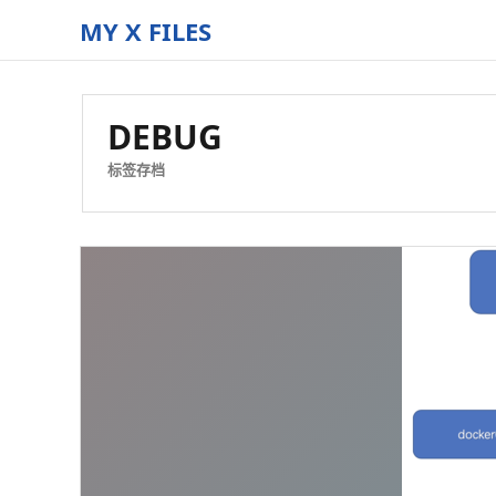
MY X FILES
The
truth
is
DEBUG
out
there
标签存档