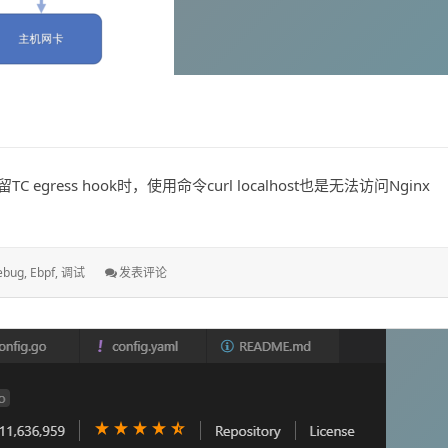
 egress hook时，使用命令curl localhost也是无法访问Nginx
: 调
ebug
,
Ebpf
,
调试
发表评论
试
你
的
BPF
程
序