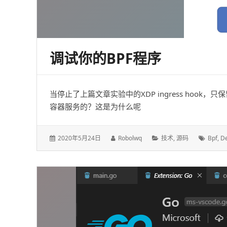
调试你的BPF程序
当停止了上篇文章实验中的XDP ingress hook，只保留TC
容器服务的？这是为什么呢
发
作
分
标
2020年5月24日
Robolwq
技术
,
源码
Bpf
,
D
表
者：
类：
签：
于：