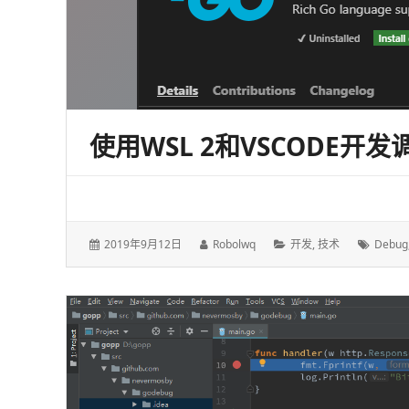
使用WSL 2和VSCODE开发
发
作
分
标
2019年9月12日
Robolwq
开发
,
技术
Debug
表
者：
类：
签：
于：