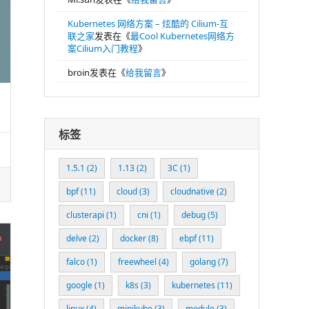
Kubernetes 网络方案 – 炫酷的 Cilium-互
联之家
发表在《
最Cool Kubernetes网络方
案Cilium入门教程
》
broin
发表在《
给我留言
》
标签
1.5.1
(2)
1.13
(2)
3C
(1)
bpf
(11)
cloud
(3)
cloudnative
(2)
clusterapi
(1)
cni
(1)
debug
(5)
delve
(2)
docker
(8)
ebpf
(11)
falco
(1)
freewheel
(4)
golang
(7)
google
(1)
k8s
(3)
kubernetes
(11)
linux
(4)
minikube
(3)
module
(3)