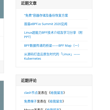
近期文章
“免费”容器存储及备份恢复方案
首届eBPF.io Summit 2020见闻
Linux超能力BPF技术介绍及学习分享（附
PPT）
BPF数据传递的桥梁——BPF Map（一）
从源码打造云原生时代的「Linux」——
Kubernetes
近期评论
clash节点
发表在《
给我留言
》
免费梯子
发表在《
给我留言
》
Mr.sun
发表在《
给我留言
》