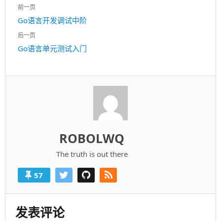
文
前一页
章
上
Go语言开发调试中阶
导
一
航
后一页
篇：
下
Go语言单元测试入门
一
篇：
ROBOLWQ
The truth is out there
57
发表评论