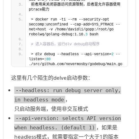
前者用来关闭容器访问资源限制，后者是允许容器使用
ptrace能力
> docker run -ti --rm --security-opt 
seccomp:unconfined --cap-add=SYS_PTRACE --
net=host -v /home/davidli/gopp:/root/go 
robolwq/golang-debug:1.10.
3
 bash
# 进入容器后，运行dlv debug启动程序
> dlv debug --headless --api-version=
2
 --
listen=:
80
./src/github.com/nevermosby/godebug/main.go
这里有几个陌生的delve启动参数：
--headless: run debug server only,
，
in headless mode
只启动服务端，使用非交互模式
--api-version: selects API version
，如果是
when headless. (default 1)
headless模式，就需要指定一个大于1的版本