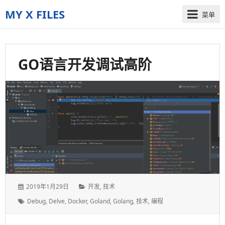
MY X FILES
菜单
The
truth
is
GO语言开发调试高阶
out
there
发
分
2019年1月29日
开发
,
技术
表
类：
标
Debug
,
Delve
,
Docker
,
Goland
,
Golang
,
技术
,
编程
于：
签：