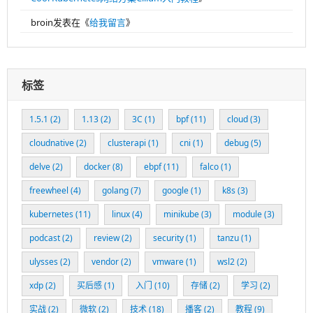
broin
发表在《
给我留言
》
标签
1.5.1
(2)
1.13
(2)
3C
(1)
bpf
(11)
cloud
(3)
cloudnative
(2)
clusterapi
(1)
cni
(1)
debug
(5)
delve
(2)
docker
(8)
ebpf
(11)
falco
(1)
freewheel
(4)
golang
(7)
google
(1)
k8s
(3)
kubernetes
(11)
linux
(4)
minikube
(3)
module
(3)
podcast
(2)
review
(2)
security
(1)
tanzu
(1)
ulysses
(2)
vendor
(2)
vmware
(1)
wsl2
(2)
xdp
(2)
买后感
(1)
入门
(10)
存储
(2)
学习
(2)
实战
(2)
微软
(2)
技术
(18)
播客
(2)
教程
(9)