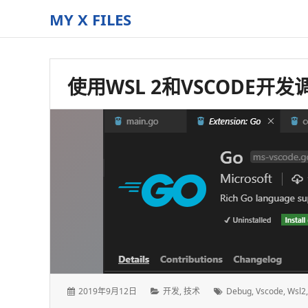
MY X FILES
The
truth
is
使用WSL 2和VSCODE开发
out
there
发
分
标
2019年9月12日
开发
,
技术
Debug
,
Vscode
,
Wsl2
表
类：
签：