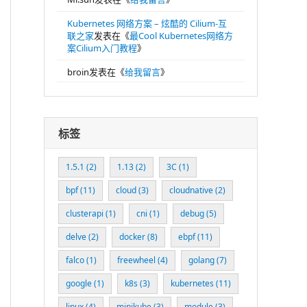
Kubernetes 网络方案 – 炫酷的 Cilium-互
联之家
发表在《
最Cool Kubernetes网络方
案Cilium入门教程
》
broin
发表在《
给我留言
》
标签
1.5.1
(2)
1.13
(2)
3C
(1)
bpf
(11)
cloud
(3)
cloudnative
(2)
clusterapi
(1)
cni
(1)
debug
(5)
delve
(2)
docker
(8)
ebpf
(11)
falco
(1)
freewheel
(4)
golang
(7)
google
(1)
k8s
(3)
kubernetes
(11)
linux
(4)
minikube
(3)
module
(3)