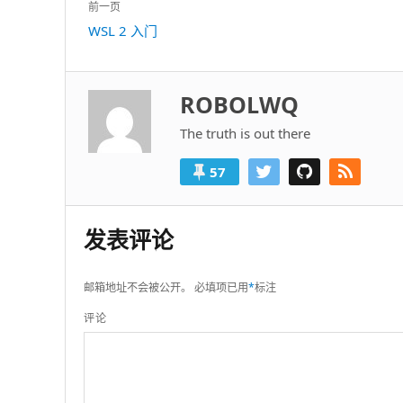
文
前一页
章
上
WSL 2 入门
导
一
航
篇：
ROBOLWQ
The truth is out there
57
发表评论
邮箱地址不会被公开。
必填项已用
*
标注
评论