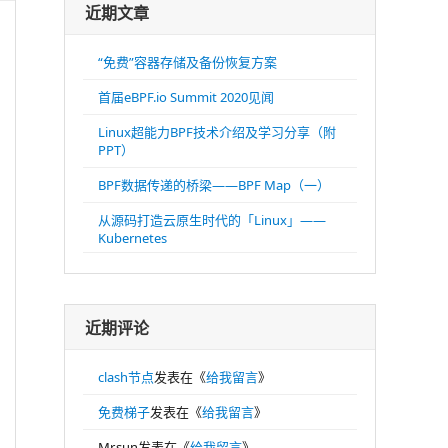
近期文章
“免费”容器存储及备份恢复方案
首届eBPF.io Summit 2020见闻
Linux超能力BPF技术介绍及学习分享（附
PPT）
BPF数据传递的桥梁——BPF Map（一）
从源码打造云原生时代的「Linux」——
Kubernetes
近期评论
clash节点
发表在《
给我留言
》
免费梯子
发表在《
给我留言
》
Mr.sun
发表在《
给我留言
》