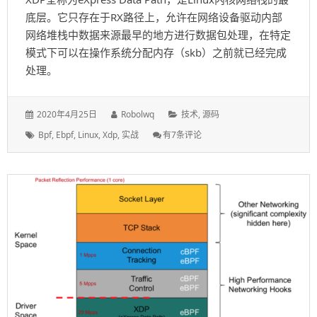
底层。它只存在于RX路径上，允许在网络设备驱动内部
网络堆栈中数据来源最早的地方进行数据包处理，在特定
模式下可以在操作系统分配内存（skb）之前就已经完成
处理。
发
作
分
2020年4月25日
Robolwq
技术
,
源码
表
者：
类：
标
你
Bpf
,
Ebpf
,
Linux
,
Xdp
,
实战
有7条评论
于：
签：
的
第
一
个
XDP
BPF
程
序