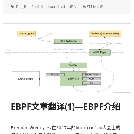
表
者：
类：
标
EBPF
Bcc
,
Bpf
,
Ebpf
,
Helloworld
,
入门
,
教程
有1条评论
于：
签：
文
章
翻
译
(2)
——
BCC
介
绍
(附
实
验
环
境)
EBPF文章翻译(1)—EBPF介绍
Brendan Gregg，他在2017年的linux.conf.au大会上的