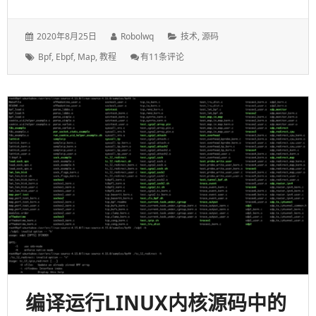
发
作
分
2020年8月25日
Robolwq
技术
,
源码
表
者：
类：
标
BPF
Bpf
,
Ebpf
,
Map
,
教程
有11条评论
于：
签：
数
据
传
递
的
桥
梁
——
BPF
Map（一）
编译运行LINUX内核源码中的