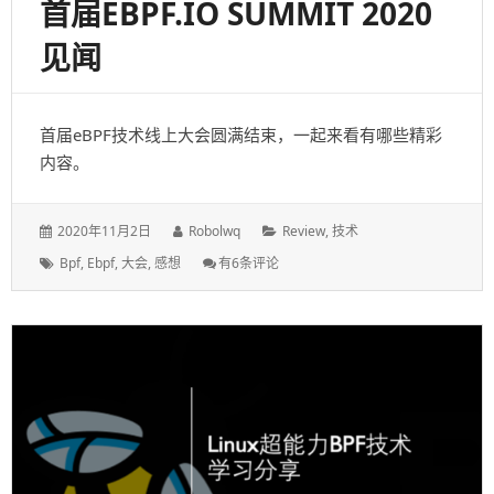
首届EBPF.IO SUMMIT 2020
见闻
首届eBPF技术线上大会圆满结束，一起来看有哪些精彩
内容。
发
作
分
2020年11月2日
Robolwq
Review
,
技术
表
者：
类：
标
首
Bpf
,
Ebpf
,
大会
,
感想
有6条评论
于：
签：
届
EBPF.io
Summit
2020
见
闻