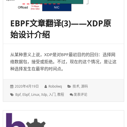
EBPF文章翻译(3)——XDP原
始设计介绍
从某种意义上说，XDP是对BPF最初目的的回归：选择网
络数据包，接受或拒绝。不过，现在的这个情况，是让这
种选择发生在最早的时间点。
发
作
分
2020年4月19日
Robolwq
技术
,
源码
表
者：
类：
标
: EBPF
Bpf
,
Ebpf
,
Linux
,
Xdp
,
入门
,
教程
发表评论
于：
签：
文
章
翻
译
(3)
——