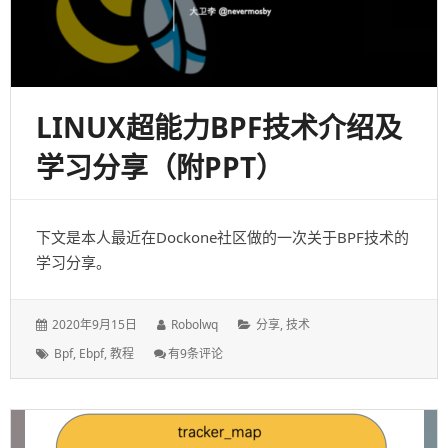
LINUX超能力BPF技术介绍及
学习分享（附PPT）
下文是本人最近在Dockone社区做的一次关于BPF技术的
学习分享。
发
作
分
2020年9月15日
Robolwq
分享
,
技术
表
者：
类：
标
Linux
Bpf
,
Ebpf
,
教程
有9条评论
于：
签：
超
能
力
BPF
技