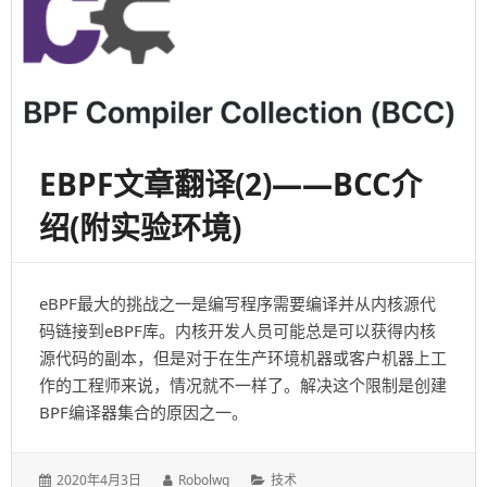
XDP
原
始
设
计
介
绍
EBPF文章翻译(2)——BCC介
绍(附实验环境)
eBPF最大的挑战之一是编写程序需要编译并从内核源代
码链接到eBPF库。内核开发人员可能总是可以获得内核
源代码的副本，但是对于在生产环境机器或客户机器上工
作的工程师来说，情况就不一样了。解决这个限制是创建
BPF编译器集合的原因之一。
发
作
分
2020年4月3日
Robolwq
技术