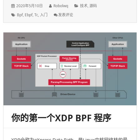
发
作
分
2020年5月10日
Robolwq
技术
,
源码
表
者：
类：
标
: 你
Bpf
,
Ebpf
,
Tc
,
入门
发表评论
于：
签：
的
第
一
个
TC
BPF
程
序
你的第一个XDP BPF 程序
XDP全称为eXpress Data Path，是Linux内核网络栈的最