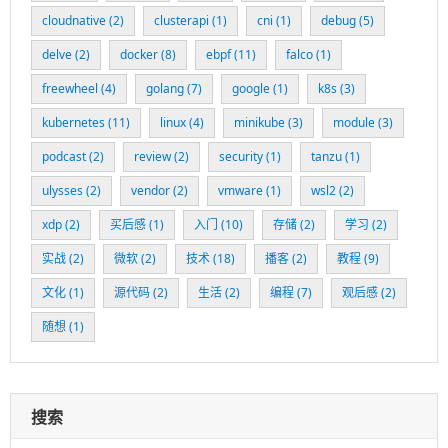
cloudnative
(2)
clusterapi
(1)
cni
(1)
debug
(5)
delve
(2)
docker
(8)
ebpf
(11)
falco
(1)
freewheel
(4)
golang
(7)
google
(1)
k8s
(3)
kubernetes
(11)
linux
(4)
minikube
(3)
module
(3)
podcast
(2)
review
(2)
security
(1)
tanzu
(1)
ulysses
(2)
vendor
(2)
vmware
(1)
wsl2
(2)
xdp
(2)
买后感
(1)
入门
(10)
存储
(2)
学习
(2)
实战
(2)
微软
(2)
技术
(18)
播客
(2)
教程
(9)
文化
(1)
源代码
(2)
生活
(2)
编程
(7)
观后感
(2)
随想
(1)
搜索