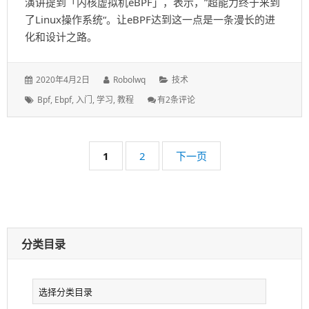
演讲提到「内核虚拟机eBPF」，表示，”超能力终于来到
了Linux操作系统“。让eBPF达到这一点是一条漫长的进
化和设计之路。
发
作
分
2020年4月2日
Robolwq
技术
表
者：
类：
标
EBPF
Bpf
,
Ebpf
,
入门
,
学习
,
教程
有2条评论
于：
签：
文
章
翻
分
译
页
页
页
1
2
下一页
(1)
码：
码：
—
EBPF
介
绍
分类目录
分
类
目