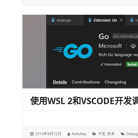
表
者：
类：
于：
使用WSL 2和VSCODE开发
发
作
分
标
2019年9月12日
Robolwq
开发
,
技术
Debug