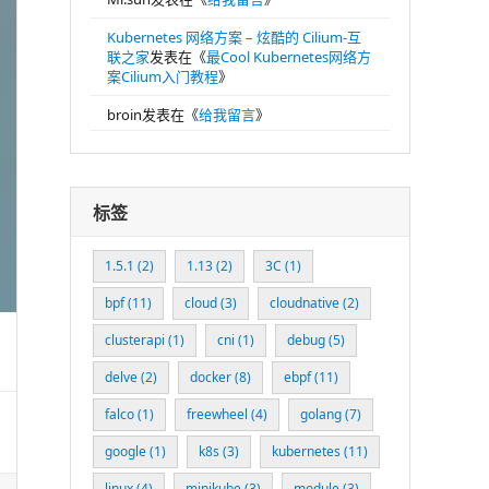
Kubernetes 网络方案 – 炫酷的 Cilium-互
联之家
发表在《
最Cool Kubernetes网络方
案Cilium入门教程
》
broin
发表在《
给我留言
》
标签
1.5.1
(2)
1.13
(2)
3C
(1)
bpf
(11)
cloud
(3)
cloudnative
(2)
clusterapi
(1)
cni
(1)
debug
(5)
delve
(2)
docker
(8)
ebpf
(11)
falco
(1)
freewheel
(4)
golang
(7)
google
(1)
k8s
(3)
kubernetes
(11)
linux
(4)
minikube
(3)
module
(3)