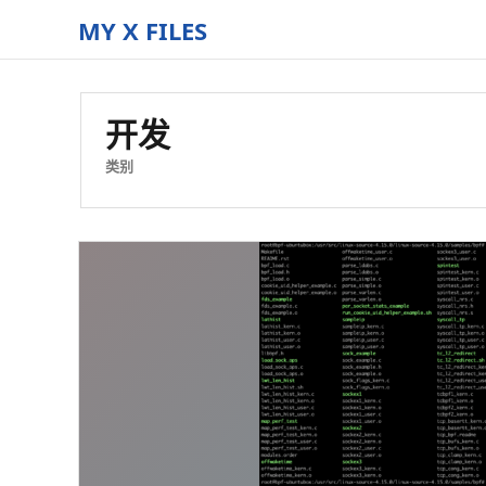
MY X FILES
The
truth
is
开发
out
there
类别