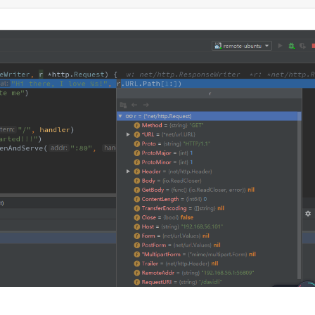
用
WSL
2
和
VSCode
开
发
调
试