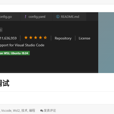
签：
Cluster
API
With
VSphere
入
门
实
践
调试
: 使
,
Vscode
,
Wsl2
,
技术
,
编程
发表评论