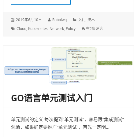
发
作
分
2019年6月10日
Robolwq
入门
,
技术
表
者：
类：
标
Kubernetes
Cloud
,
Kubernetes
,
Network
,
Policy
有2条评论
于：
签：
Network
Policy
101
GO语言单元测试入门
单元测试的定义 每次提到“单元测试”，容易跟“集成测试”
混淆，如果确定要推广“单元测试”，首先一定明…