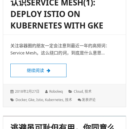
重
新
Respect
Go
Vendor（二
让GO MODULE重新RESPECT
GO VENDOR (一)
升级Go 1.11后遇到的问题 Go module怎么使用 开始不
respect vendor目录…
让Go Module重新Respect Go Vendor (一)
继续阅读
发
作
分
2018年10月1日
Robolwq
开发
,
技术