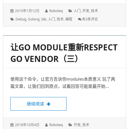
GO语言开发调试入门
作为云计算领域（主要是容器云圈子）工程开发的首选
——Go语言（Golang），学会如何开发调试，是必…
Go语言开发调试入门
继续阅读
发
作
分
2019年1月12日
Robolwq
入门
,
开发
,
技术
表
者：
类：
标
Go
Debug
,
Golang
,
Ide
,
入门
,
技术
,
编程
有3条评论
于：
签：
语
言
开
发
调
试