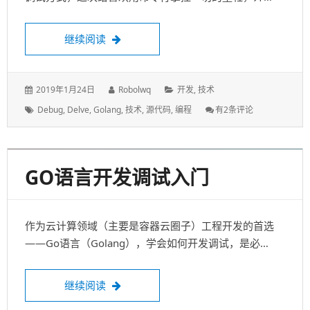
Go语言开发调试中阶
继续阅读
发
作
分
2019年1月24日
Robolwq
开发
,
技术
表
者：
类：
标
Go
Debug
,
Delve
,
Golang
,
技术
,
源代码
,
编程
有2条评论
于：
签：
语
言
开
发
调
试
中
阶