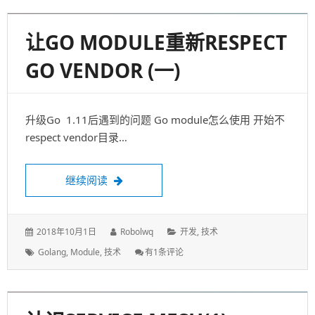
Go
Vendor（三）
让GO MODULE重新RESPECT
GO VENDOR（二）
失宠的Vendor目录 Vendor目录是Golang从1.5版本开始
引入的，为项目开发提供了一种离…
让Go Module重新Respect Go Vendor（二
继续阅读
发
作
分
2018年10月2日
Robolwq
开发
,
技术
表
者：
类：
标
: 让
Godeps
,
Golang
,
Module
,
Vendor
,
技术
,
编程
发表评论
于：
签：
Go
Module