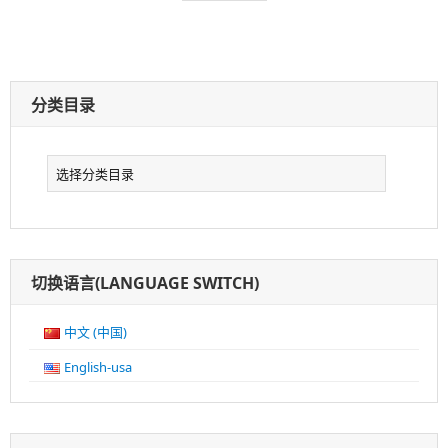
表
者：
类：
标
: 认
Docker
,
Gke
,
Istio
,
Kubernetes
,
技术
发表评论
于：
签：
识
Service
Mesh(1):
Deploy
逃避虽可耻但有用，你同意么
Istio
On
（旧文）
Kubernetes
With
GKE
nevermosby December 01, 2016 最近大热的gakki新剧
《逃避虽可耻但有用…
逃避虽可耻但有用，你同意么（旧文）
继续阅读
发
作
分
2018年1月23日
Robolwq
Review
表
者：
类：
标
逃
Freewheel
,
生活
,
观后感
,
逃避
有1条评论
于：
签：
避
虽