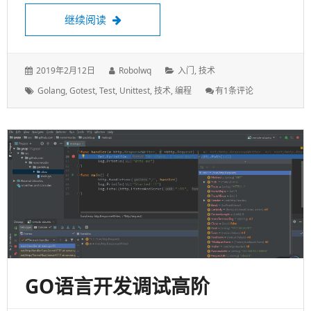
Go语言单元测试入门
继续阅读
发
作
分
2019年2月12日
Robolwq
入门
,
技术
表
者：
类：
标
Go
Golang
,
Gotest
,
Test
,
Unittest
,
技术
,
编程
有1条评论
于：
签：
语
言
单
元
测
试
入
门
GO语言开发调试高阶