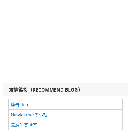
podcast
(2)
review
(2)
security
(1)
tanzu
(1)
ulysses
(2)
vendor
(2)
vmware
(1)
wsl2
(2)
xdp
(2)
买后感
(1)
入门
(10)
存储
(2)
学习
(2)
实战
(2)
微软
(2)
技术
(18)
播客
(2)
教程
(9)
文化
(1)
源代码
(2)
生活
(2)
编程
(7)
观后感
(2)
随想
(1)
搜索
搜
搜索
索：
关注公众号，及时查看最新文章