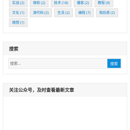
clash节点
发表在《
给我留言
》
免费梯子
发表在《
给我留言
》
Mr.sun
发表在《
给我留言
》
Kubernetes 网络方案 – 炫酷的 Cilium-互联之家
发表在《
最
Cool Kubernetes网络方案Cilium入门教程
》
broin
发表在《
给我留言
》
标签
1.5.1
(2)
1.13
(2)
3C
(1)
bpf
(11)
cloud
(3)
cloudnative
(2)
clusterapi
(1)
cni
(1)
debug
(5)
delve
(2)
docker
(8)
ebpf
(11)
falco
(1)
freewheel
(4)
golang
(7)
google
(1)
k8s
(3)
kubernetes
(11)
linux
(4)
minikube
(3)
module
(3)