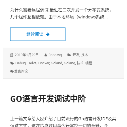
为什么需要远程调试 最近在二次开发一个分布式系统，
几个组件互相依赖。由于本地环境（windows系统…
Go语言开发调试高阶
继续阅读
发
作
分
2019年1月29日
Robolwq
开发
,
技术
表
者：
类：
标
Debug
,
Delve
,
Docker
,
Goland
,
Golang
,
技术
,
编程
于：
签：
: Go
发表评论
语
言
开
发
GO语言开发调试中阶
调
试
高
阶
上一篇文章给大家介绍了目前流行的Go语言开发IDE及其
调试方式，这次给喜欢用命令行掌控一切的童鞋，介…