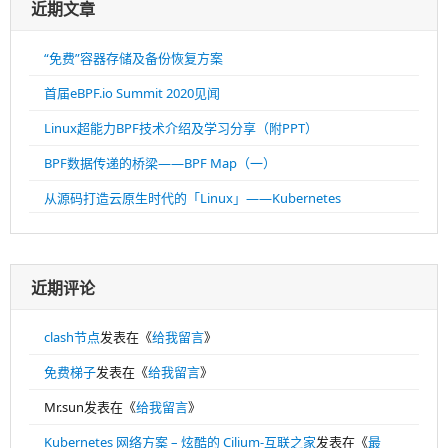
可
分
耻
页
页
页
页
页
页
页
上一页
1
2
3
4
5
6
但
码：
码：
码：
码：
码：
码：
有
下一页
用，
你
同
意
么
（旧
文）
分类目录
分
类
目
录
切换语言(LANGUAGE SWITCH)
中文 (中国)