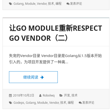
入
让GO MODULE重新RESPECT
门
GO VENDOR（三）
使用这个命令，让官方告诉你modules本质意义 玩了两
篇文章，让我们回到原点，试着回答可能是最开始…
让Go Module重新Respect Go Vendor（三
继续阅读
发
作
分
2018年10月4日
Robolwq
开发
,
技术
表
者：
类：
标
: 让
Golang
,
Module
,
Vendor
,
技术
,
编程
发表评论
于：
签：
Go
Module
重
新
Respect