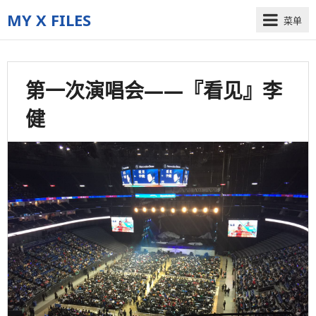
MY X FILES
菜单
The
truth
is
第一次演唱会——『看见』李
out
there
健