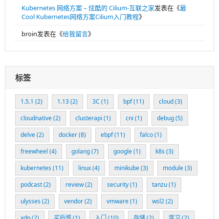
Kubernetes 网络方案 – 炫酷的 Cilium-互联之家
发表在《
最
Cool Kubernetes网络方案Cilium入门教程
》
broin
发表在《
给我留言
》
标签
1.5.1
(2)
1.13
(2)
3C
(1)
bpf
(11)
cloud
(3)
cloudnative
(2)
clusterapi
(1)
cni
(1)
debug
(5)
delve
(2)
docker
(8)
ebpf
(11)
falco
(1)
freewheel
(4)
golang
(7)
google
(1)
k8s
(3)
kubernetes
(11)
linux
(4)
minikube
(3)
module
(3)
podcast
(2)
review
(2)
security
(1)
tanzu
(1)
ulysses
(2)
vendor
(2)
vmware
(1)
wsl2
(2)
xdp
(2)
买后感
(1)
入门
(10)
存储
(2)
学习
(2)