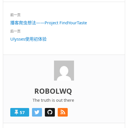
文
前一页
章
上
播客爬虫想法——Project FindYourTaste
导
一
航
后一页
篇：
下
Ulysses使用初体验
一
篇：
ROBOLWQ
The truth is out there
57