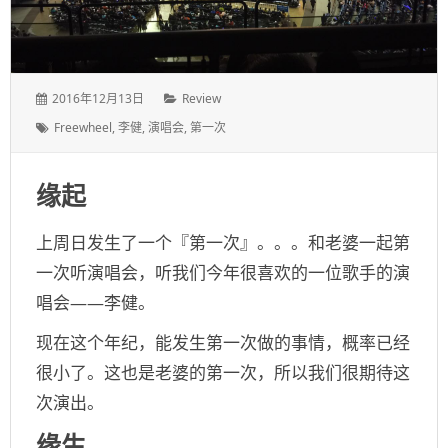
发
分
2016年12月13日
Review
表
类：
标
Freewheel
,
李健
,
演唱会
,
第一次
于：
签：
缘起
上周日发生了一个『第一次』。。。和老婆一起第
一次听演唱会，听我们今年很喜欢的一位歌手的演
唱会
——
李健。
现在这个年纪，能发生第一次做的事情，概率已经
很小了。这也是老婆的第一次，所以我们很期待这
次演出。
缘生