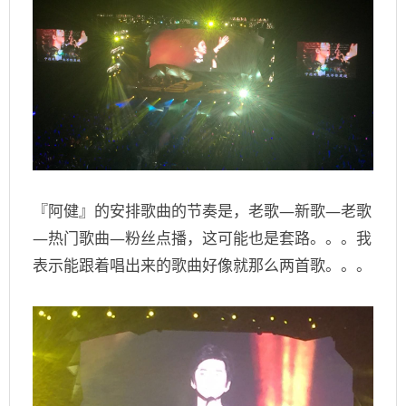
『阿健』的安排歌曲的节奏是，老歌
—
新歌
—
老歌
—
热门歌曲
—
粉丝点播，这可能也是套路。。。我
表示能跟着唱出来的歌曲好像就那么两首歌。。。