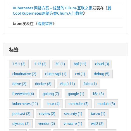
Kubernetes 网络方案 – 炫酷的 Cilium-互联之家
发表在《
最
Cool Kubernetes网络方案Cilium入门教程
》
broin
发表在《
给我留言
》
标签
1.5.1
(2)
1.13
(2)
3C
(1)
bpf
(11)
cloud
(3)
cloudnative
(2)
clusterapi
(1)
cni
(1)
debug
(5)
delve
(2)
docker
(8)
ebpf
(11)
falco
(1)
freewheel
(4)
golang
(7)
google
(1)
k8s
(3)
kubernetes
(11)
linux
(4)
minikube
(3)
module
(3)
podcast
(2)
review
(2)
security
(1)
tanzu
(1)
ulysses
(2)
vendor
(2)
vmware
(1)
wsl2
(2)