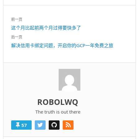
文
前一页
章
上
这个月比起前两个月过得要快多了
导
一
航
后一页
篇：
下
解决信用卡绑定问题，开启你的GCP一年免费之旅
一
篇：
ROBOLWQ
The truth is out there
57