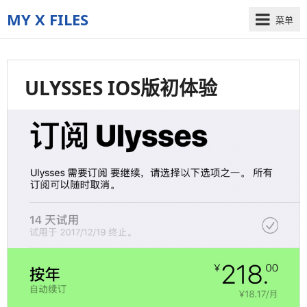
MY X FILES
菜单
The
truth
is
ULYSSES IOS版初体验
out
there