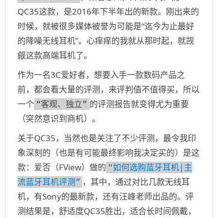
QC35这款，是2016年下半年出的新款。刚出来的
时候，就被很多媒体被誉为可能是“迄今为止最好
的降噪无线耳机”。心痒痒的我就从那时起，就觊
觎这款高端耳机了。
作为一名3C爱好者，想要入手一款数码产品之
前，都会看大量的评测，来评判值不值得买，所以
一个
的评测报告就变得尤为重要
“客观、独立”
（突然意识到商机）。
关于QC35，当然也是关注了不少评测，最令我印
象深刻的（也是有可能最终影响我决定买的）是这
款：爱否（FView）做的
“如何选购蓝牙耳机|主
，其中，通过对比几款无线耳
流蓝牙耳机评测”
机，有Sony的最新款，还有汪峰老师出品的。评
测结果是，舒适度QC35胜出，适合长时间佩戴，