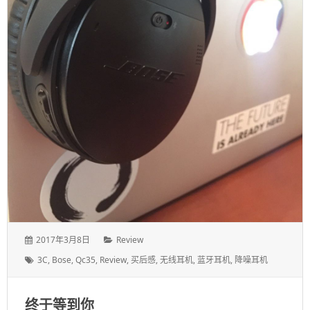
发
分
2017年3月8日
Review
表
类：
标
3C
,
Bose
,
Qc35
,
Review
,
买后感
,
无线耳机
,
蓝牙耳机
,
降噪耳机
于：
签：
终于等到你