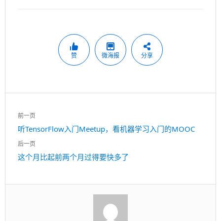
赞
微海报
分享
文
前一页
章
上
听TensorFlow入门Meetup，看机器学习入门的MOOC
导
一
航
后一页
篇：
下
这个月比起前两个月过得要快多了
一
篇：